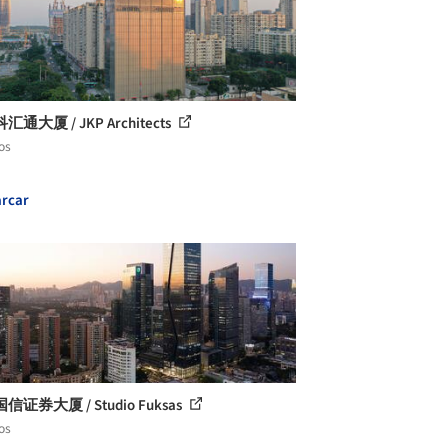
通大厦 / JKP Architects
os
rcar
证券大厦 / Studio Fuksas
os