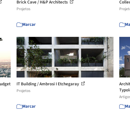
Brick Cave / H&P Architects
Colle
Projetos
Projet
Marcar
Ma
Budget
IT Building / Ambrosi I Etchegaray
Archi
Typol
Projetos
Artigo
Marcar
Ma