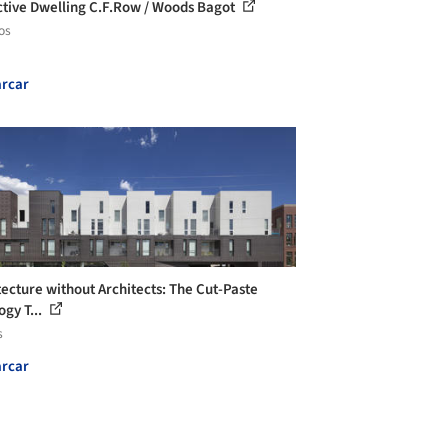
ctive Dwelling C.F.Row / Woods Bagot
os
rcar
tecture without Architects: The Cut-Paste
ogy T...
s
rcar