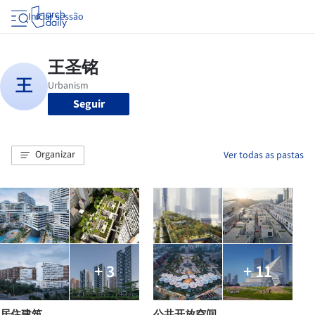
Iniciar sessão
Seguir
Organizar
Ver todas as pastas
+ 3
+ 11
居住建筑
公共开放空间