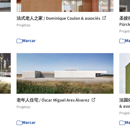
法式老人之家 / Dominique Coulon & associés
圣彼得
Pürck
Projetos
Projet
Marcar
Ma
老年人住宅 / Óscar Miguel Ares Álvarez
法国依
& ass
Projetos
Projet
Marcar
Ma