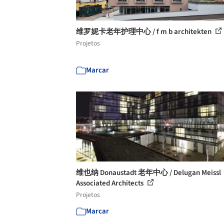
维罗妮卡老年护理中心 / f m b architekten
Projetos
Marcar
维也纳 Donaustadt 老年中心 / Delugan Meissl
Associated Architects
Projetos
Marcar