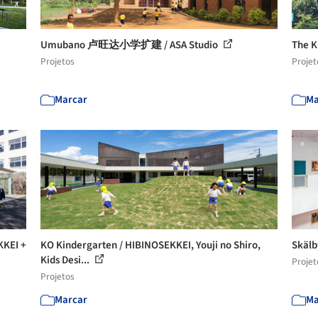
Umubano 卢旺达小学扩建 / ASA Studio
The K
Projetos
Projet
Marcar
Ma
KKEI +
KO Kindergarten / HIBINOSEKKEI, Youji no Shiro,
Skälb
Kids Desi...
Projet
Projetos
Marcar
Ma