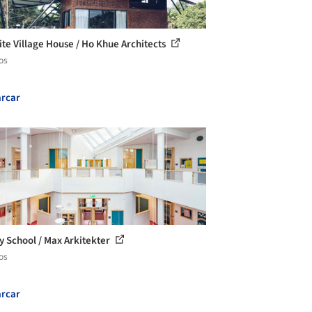
ite Village House / Ho Khue Architects
os
rcar
y School / Max Arkitekter
os
rcar