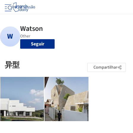
Iniciar sessão
Seguir
异型
Compartilhar