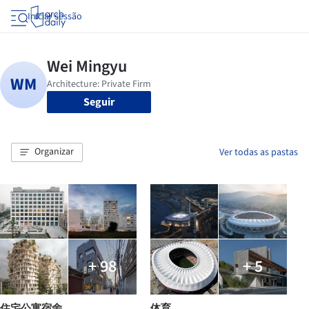
Iniciar sessão
Seguir
Organizar
Ver todas as pastas
+ 98
+ 5
住宅公寓宿舍
体育