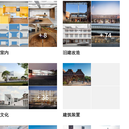
+ 8
+ 74
室内
旧建改造
+ 36
文化
建筑装置