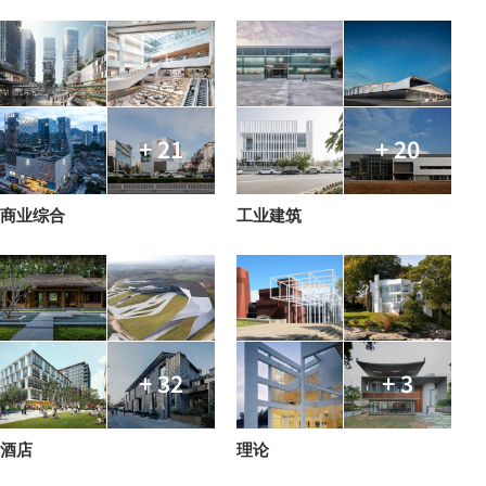
+ 21
+ 20
商业综合
工业建筑
+ 32
+ 3
酒店
理论