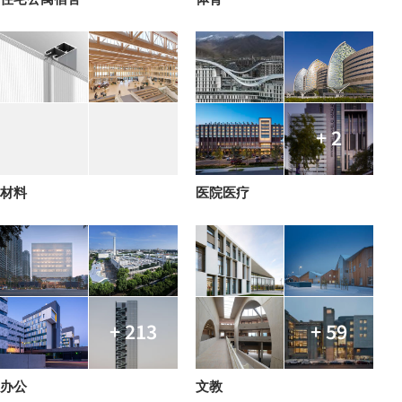
+ 2
材料
医院医疗
+ 213
+ 59
办公
文教