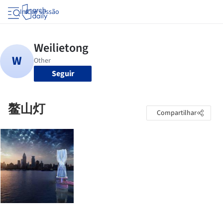
Iniciar sessão
Seguir
鳌山灯
Compartilhar