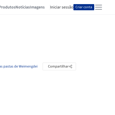
Produtos
Notícias
Imagens
Iniciar sessão
Criar conta
 as pastas de Weimengdei
Compartilhar