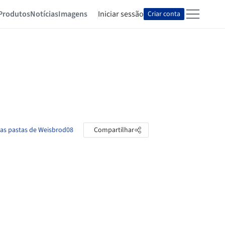
Produtos
Notícias
Imagens
Iniciar sessão
Criar conta
 as pastas de Weisbrod08
Compartilhar