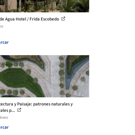
de Agua Hotel / Frida Escobedo
os
rcar
tectura y Paisaje: patrones naturales y
ales p...
láneo
rcar