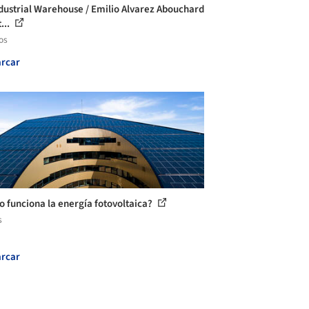
dustrial Warehouse / Emilio Alvarez Abouchard
...
os
rcar
 funciona la energía fotovoltaica?
s
rcar