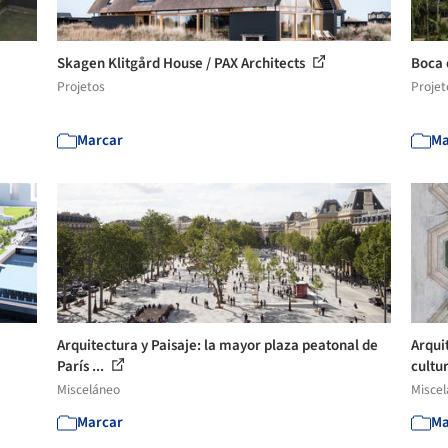
Skagen Klitgård House / PAX Architects
Boca 
Projetos
Projet
Marcar
Ma
Arquitectura y Paisaje: la mayor plaza peatonal de
Arqui
París ...
cultur
Misceláneo
Misce
Marcar
Ma