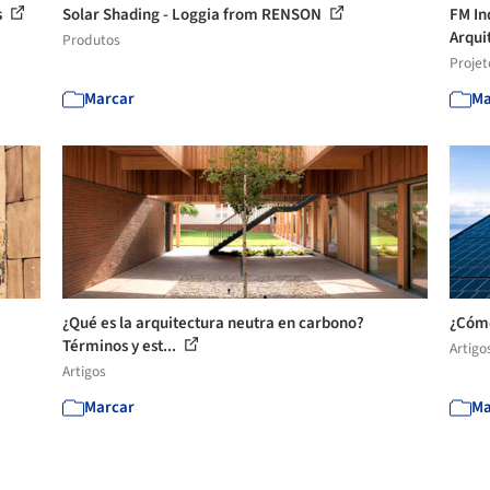
s
Solar Shading - Loggia from RENSON
FM In
Arquit
Produtos
Projet
Marcar
Ma
¿Qué es la arquitectura neutra en carbono?
¿Cómo
Términos y est...
Artigo
Artigos
Marcar
Ma