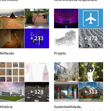
+ 233
+ 372
Reflexão
Projeto
+ 128
+ 313
História
Sustentabilidade,