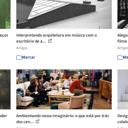
paços
Interpretando arquitetura em música com o
Alego
escritório de a...
filme
Artigos
Artigo
Marcar
Ma
Poder
Ambientando nosso imaginário: o que está por trás
Desig
dos cen...
colab