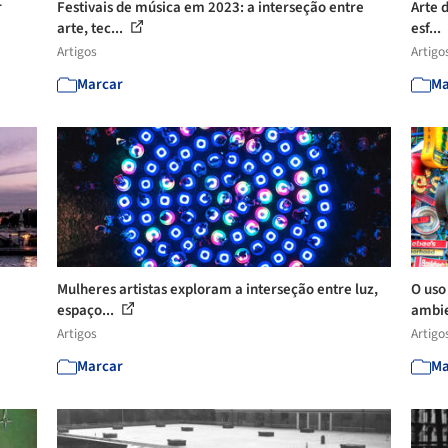
r
Festivais de música em 2023: a interseção entre
Arte 
arte, tec...
esf...
Artigos
Artigo
Marcar
Ma
Mulheres artistas exploram a interseção entre luz,
O uso
espaço...
ambi
Artigos
Artigo
Marcar
Ma