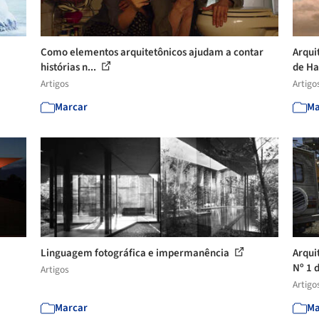
Como elementos arquitetônicos ajudam a contar
Arqui
histórias n...
de Ha
Artigos
Artigo
Marcar
Ma
Linguagem fotográfica e impermanência
Arqui
Nº 1 d
Artigos
Artigo
Marcar
Ma