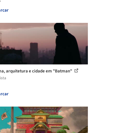
s
rcar
a, arquitetura e cidade em "Batman"
ista
rcar