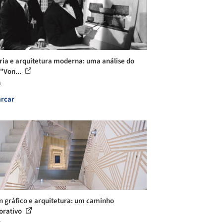
ria e arquitetura moderna: uma análise do
 "Von...
s
rcar
n gráfico e arquitetura: um caminho
orativo