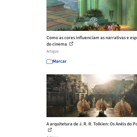
Como as cores influenciam as narrativas e es
do cinema
Artigos
Marcar
A arquitetura de J. R. R. Tolkien: Os Anéis do 