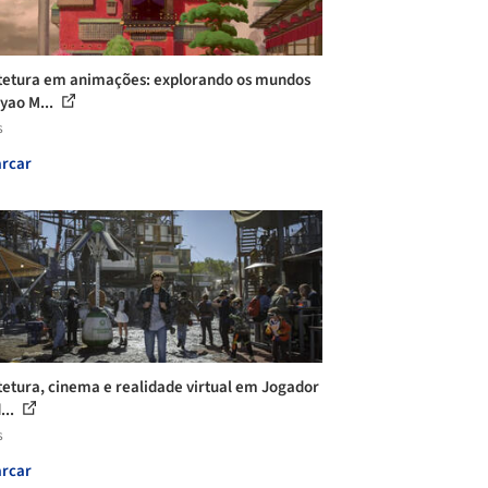
tetura em animações: explorando os mundos
yao M...
s
rcar
tetura, cinema e realidade virtual em Jogador
...
s
rcar