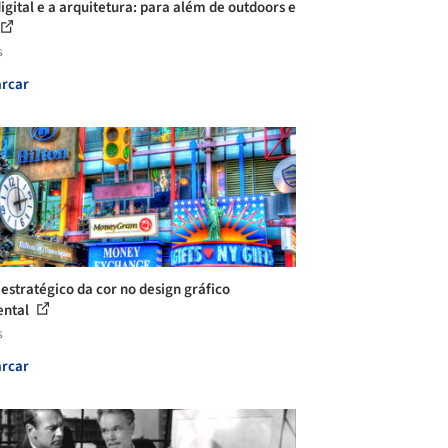
digital e a arquitetura: para além de outdoors e
s
rcar
 estratégico da cor no design gráfico
ental
s
rcar