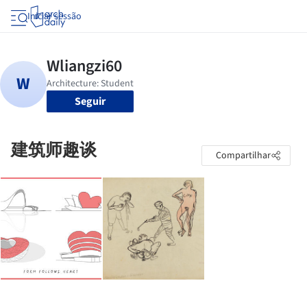
Iniciar sessão
Seguir
建筑师趣谈
Compartilhar