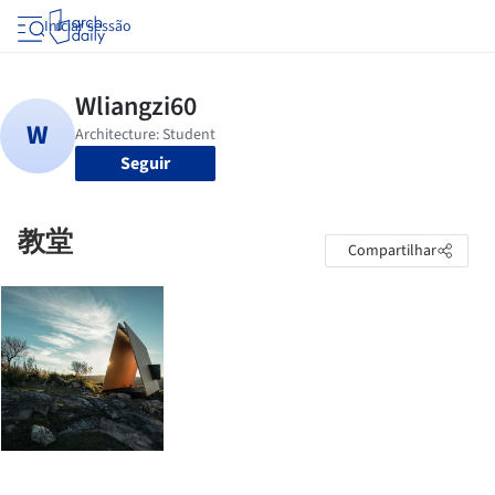
Iniciar sessão
Seguir
教堂
Compartilhar