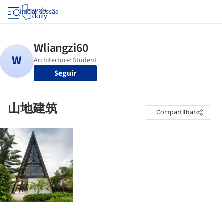
Iniciar sessão
Seguir
山地建筑
Compartilhar