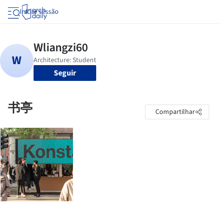
Iniciar sessão
Seguir
书亭
Compartilhar