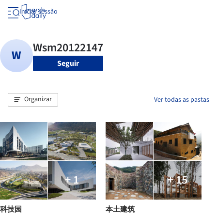
Iniciar sessão
Seguir
Organizar
Ver todas as pastas
+ 1
+ 15
科技园
本土建筑