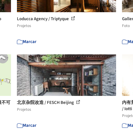
o
Loducca Agency / Triptyque
Galle
Projetos
Foto
Marcar
Ma
）最不可
北京杂院改造 / FESCH Beijing
内有
/ Iott
Projetos
Projet
Marcar
Ma