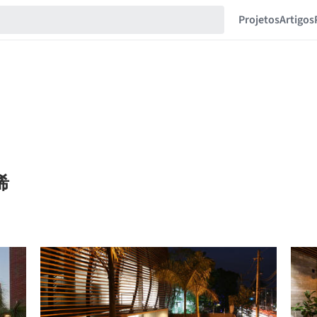
Projetos
Artigos
晨浠