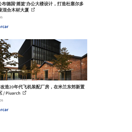
P公布德国‘摇篮’办公大楼设计，打造杜塞尔多
座混合木材大厦
as
rcar
cci 改造20年代飞机装配厂房，在米兰东郊新置
/ Piuarch
os
rcar