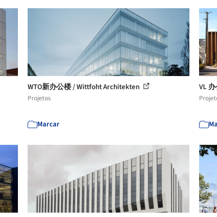
WTO新办公楼 / Wittfoht Architekten
VL 办
Projetos
Projet
Marcar
Ma