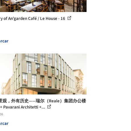
ry of An’garden Café / Le House - 16
rcar
景观，外有历史——瑞尔（Reale）集团办公楼
i + Pavarani Architetti +...
os
rcar