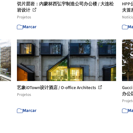
切片层岩：内蒙林西弘宇制造公司办公楼 / 大连松
HP
岩设计
夫首
Projetos
Notíci
Marcar
Ma
艺象iDTown设计酒店 / O-office Architects
Gu
办公区 
Projetos
Projet
Marcar
Ma