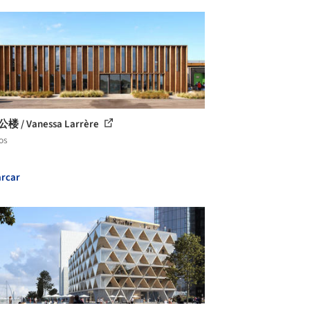
公楼 / Vanessa Larrère
os
rcar