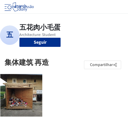
Iniciar sessão
Seguir
集体建筑 再造
Compartilhar