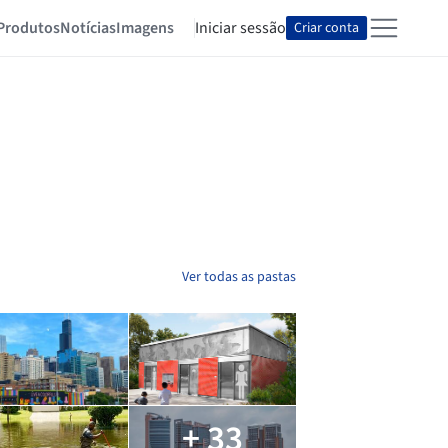
Produtos
Notícias
Imagens
Iniciar sessão
Criar conta
Ver todas as pastas
+ 33