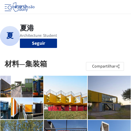
Iniciar sessão
Seguir
材料—集装箱
Compartilhar