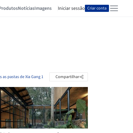
Produtos
Notícias
Imagens
Iniciar sessão
Criar conta
s as pastas de Xia Gang 1
Compartilhar