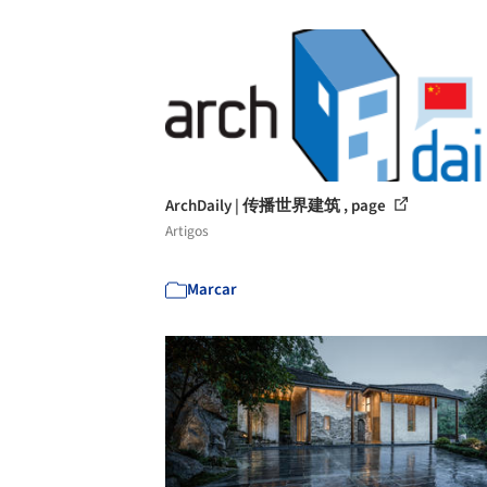
ArchDaily | 传播世界建筑 , page
Artigos
Marcar