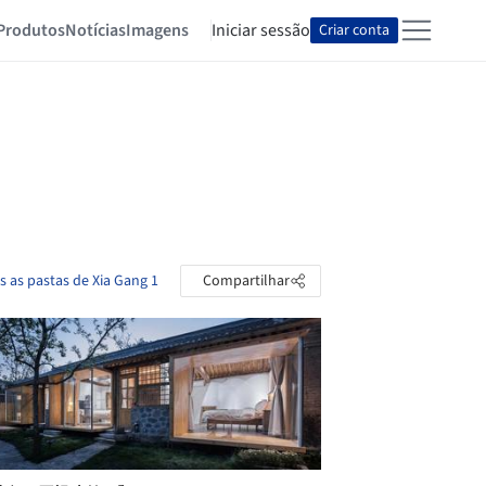
Produtos
Notícias
Imagens
Iniciar sessão
Criar conta
s as pastas de Xia Gang 1
Compartilhar