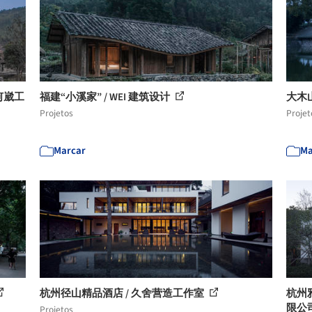
何崴工
福建“小溪家” / WEI 建筑设计
大木山
Projetos
Projet
Marcar
Ma
杭州径山精品酒店 / 久舍营造工作室
杭州
限公
Projetos