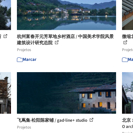
所
杭州富春开元芳草地乡村酒店 / 中国美术学院风景
微缩
建筑设计研究总院
Projetos
Projet
Marcar
Ma
飞蔦集·松阳陈家铺 / gad·line+ studio
北京 
O arc
Projetos