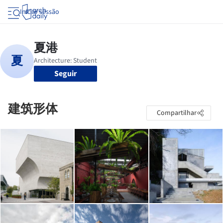
Iniciar sessão
Seguir
建筑形体
Compartilhar