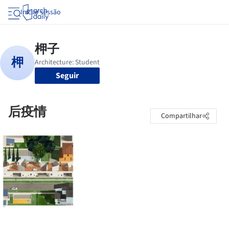
Iniciar sessão
Seguir
后疫情
Compartilhar