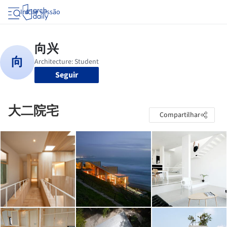
Iniciar sessão
Seguir
大二院宅
Compartilhar