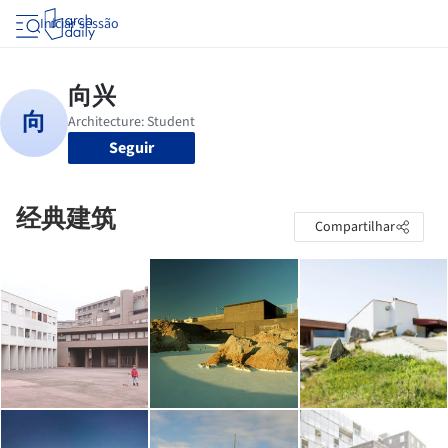
Iniciar sessão
Seguir
经典建筑
Compartilhar