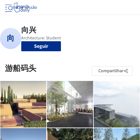
Iniciar sessão
Seguir
游船码头
Compartilhar