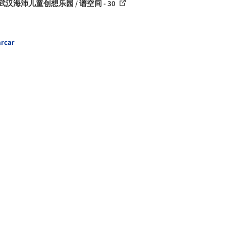
武汉海沛儿童创想乐园 / 谱空间 - 30
rcar