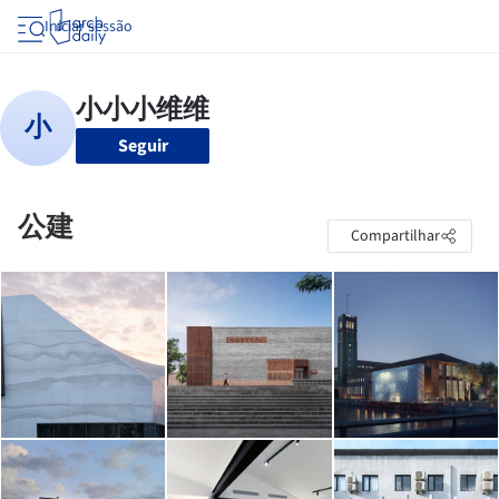
Iniciar sessão
Seguir
公建
Compartilhar