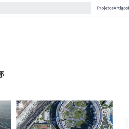
Projetos
Artigos
娜娜