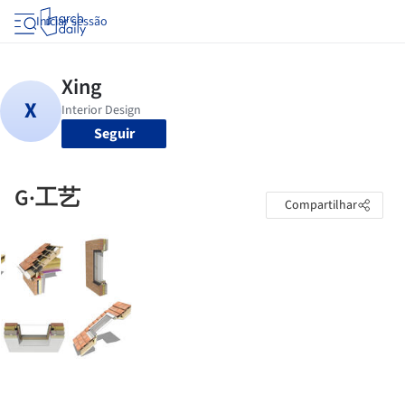
Iniciar sessão
Seguir
G·工艺
Compartilhar