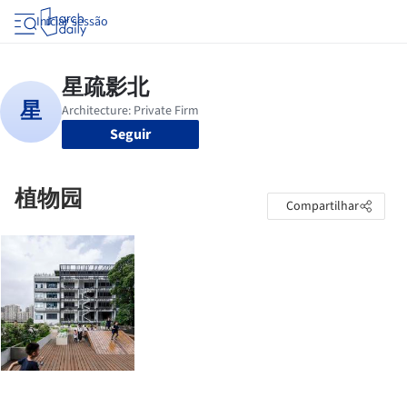
Iniciar sessão
Seguir
植物园
Compartilhar