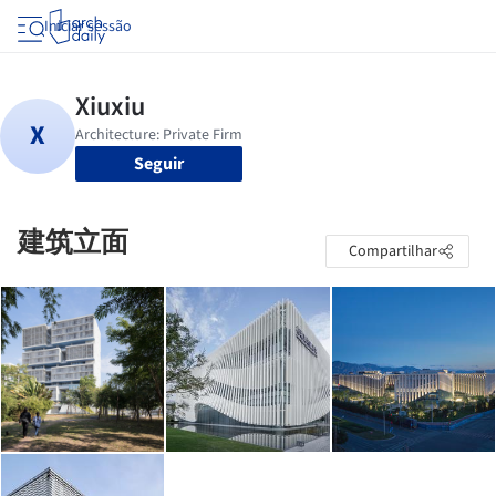
Iniciar sessão
Seguir
建筑立面
Compartilhar