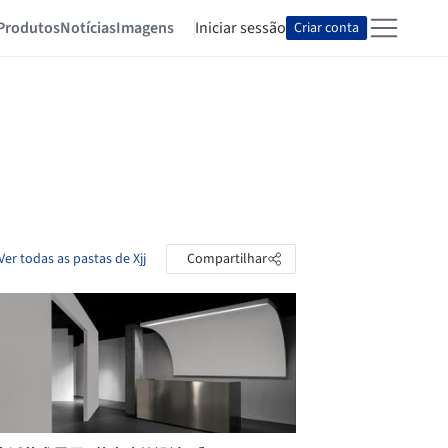
Produtos
Notícias
Imagens
Iniciar sessão
Criar conta
Ver todas as pastas de Xjj
Compartilhar