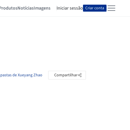
Produtos
Notícias
Imagens
Iniciar sessão
Criar conta
s pastas de Xueyang Zhao
Compartilhar