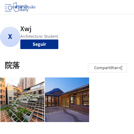
Iniciar sessão
Seguir
院落
Compartilhar