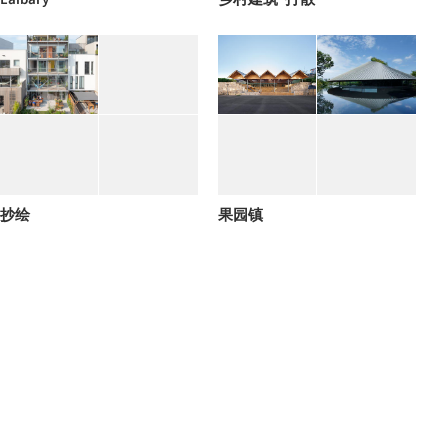
抄绘
果园镇