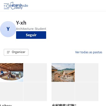
Iniciar sessão
Seguir
Organizar
Ver todas as pastas
Laibary
乡村建筑“打散”