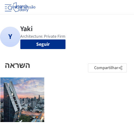
Iniciar sessão
Seguir
השראה
Compartilhar