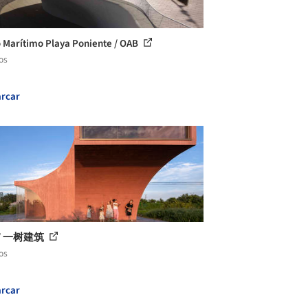
 Marítimo Playa Poniente / OAB
os
rcar
/ 一树建筑
os
rcar