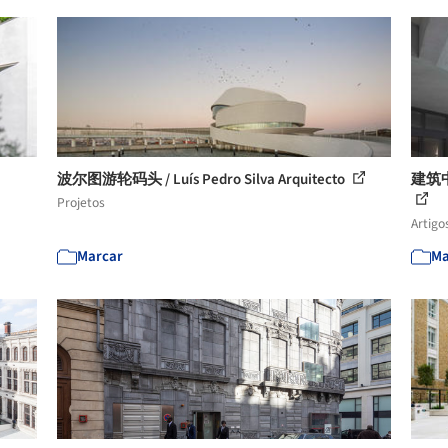
波尔图游轮码头 / Luís Pedro Silva Arquitecto
建筑
Projetos
Artigo
Marcar
Ma