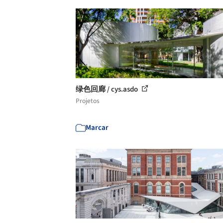
绿色回廊 / cys.asdo
Projetos
Marcar