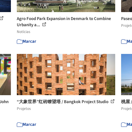
Agro Food Park Expansion in Denmark to Combine
Paseo
Urbanity a...
Projet
Notícias
Marcar
Ma
John
“大象世界”红砖瞭望塔 / Bangkok Project Studio
桃屋 
Projetos
Projet
Marcar
Ma