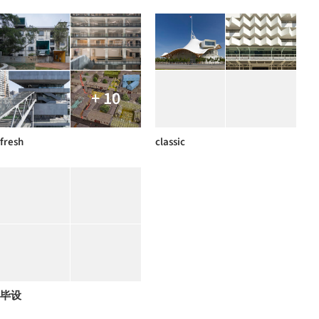
+ 10
fresh
classic
毕设