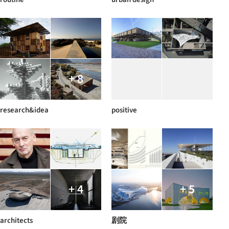
+ 8
research&idea
positive
+ 4
+ 5
architects
剧院