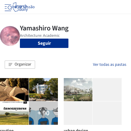
Iniciar sessão
Seguir
Organizar
Ver todas as pastas
+ 90
routine
urban design