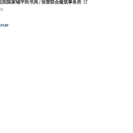
松阳陈家铺平民书局 / 张雷联合建筑事务所
os
rcar