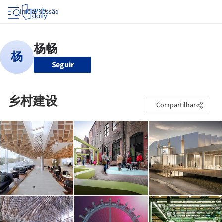
Iniciar sessão
Seguir
乡村建设
Compartilhar