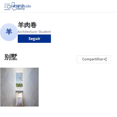
Iniciar sessão
Seguir
别墅
Compartilhar