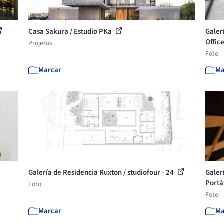
Casa Sakura / Estudio PKa
Galer
Office
Projetos
Foto
Marcar
Ma
Galería de Residencia Ruxton / studiofour - 24
Galer
Portát
Foto
Foto
Marcar
Ma