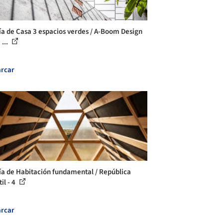
ía de Casa 3 espacios verdes / A-Boom Design
 ...
rcar
ía de Habitación fundamental / República
il - 4
rcar