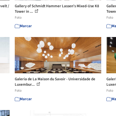
velt /
Gallery of Schmidt Hammer Lassen's Mixed-Use K8
Galle
Tower in ...
Tower 
Foto
Foto
Marcar
Ma
Galeria de La Maison du Savoir - Universidade de
Galer
Luxembur...
Luxem
Foto
Foto
Marcar
Ma