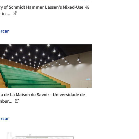
ry of Schmidt Hammer Lassen's Mixed-Use K8
in ...
rcar
ia de La Maison du Savoir - Universidade de
bur...
rcar