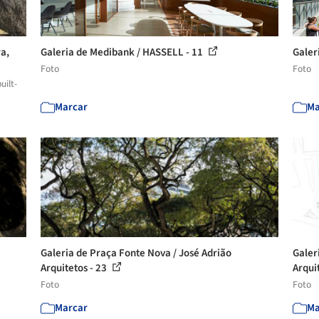
a,
Galeria de Medibank / HASSELL - 11
Galer
Foto
Foto
uilt-
Marcar
Ma
Galeria de Praça Fonte Nova / José Adrião
Galer
Arquitetos - 23
Arqui
Foto
Foto
Marcar
Ma