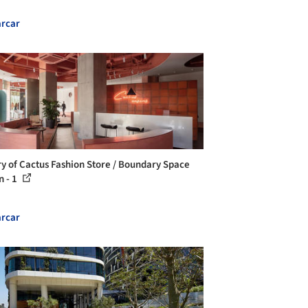
rcar
ry of Cactus Fashion Store / Boundary Space
n - 1
rcar