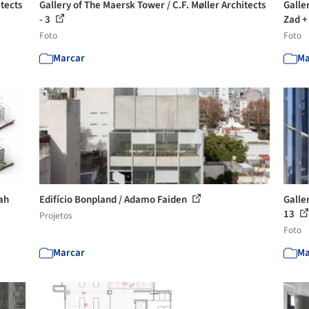
itects
Gallery of The Maersk Tower / C.F. Møller Architects
Galler
- 3
Zad + 
Foto
Foto
Marcar
Ma
iah
Edifício Bonpland / Adamo Faiden
Galle
13
Projetos
Foto
Marcar
Ma