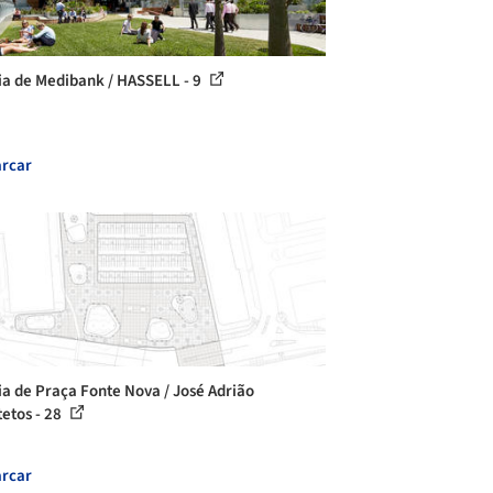
ia de Medibank / HASSELL - 9
rcar
ia de Praça Fonte Nova / José Adrião
tetos - 28
rcar