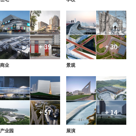
+ 39
+ 30
商业
景观
+ 57
+ 14
产业园
展演