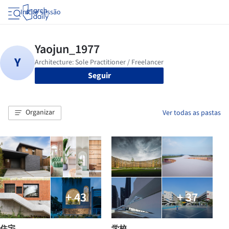
Iniciar sessão
Seguir
Organizar
Ver todas as pastas
+ 43
+ 37
住宅
学校