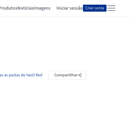
Produtos
Notícias
Imagens
Iniciar sessão
Criar conta
as as pastas de Yaotl Red
Compartilhar