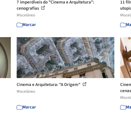
7 imperdíveis do "Cinema e Arquitetura":
11 fi
cenografias
utopia
Misceláneo
Misce
Marcar
Ma
Cinema e Arquitetura: "A Origem"
Cinem
cenas
Misceláneo
Misce
Marcar
Ma