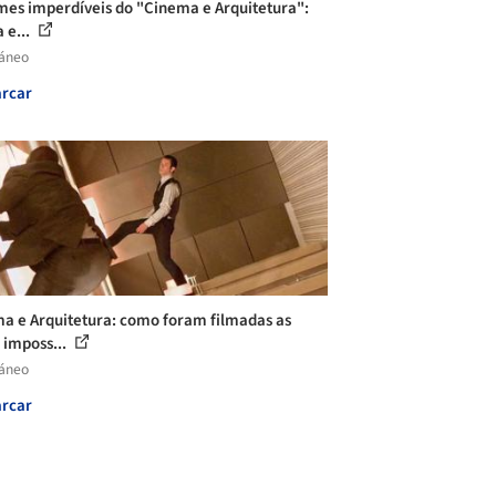
lmes imperdíveis do "Cinema e Arquitetura":
 e...
láneo
rcar
a e Arquitetura: como foram filmadas as
 imposs...
láneo
rcar